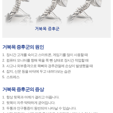
거북목 증후군의 원인
1.
장시간 고개를 숙이고 스마트폰, 게임기를 많이 사용할 때
2.
컴퓨터 모니터를 향해 목을 쭉 뺀 상태로 장시간 작업할 때
3.
사고나 외부충격으로 목뼈와 경추관절에 손상이 발생했을 때
4.
잡지, 신문 등을 바닥에 두고 내려다보는 습관
5.
스트레스
거북목 증후군의 증상
1.
항상 뒷목과 어깨가 결리고 아픕니다.
2.
뒷목이 자주 딱딱하게 굳어집니다.
3.
두통과 안구통증이 동반되어 나타날 수 있습니다.